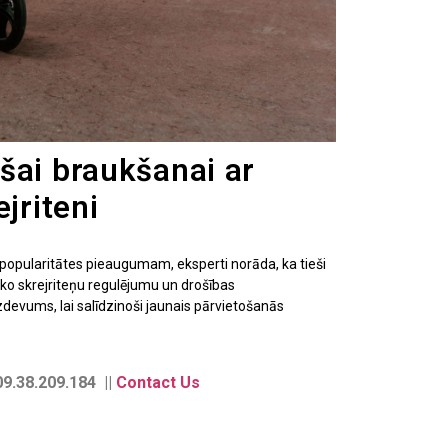
šai braukšanai ar
ejriteni
u popularitātes pieaugumam, eksperti norāda, ka tieši
sko skrejriteņu regulējumu un drošības
devums, lai salīdzinoši jaunais pārvietošanās
9.38.209.184 ||
Contact Us