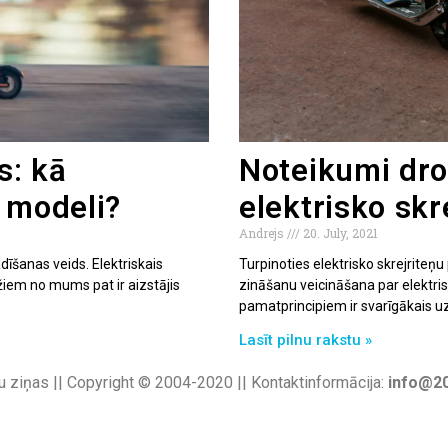
s: kā
Noteikumi dro
 modeli?
elektrisko skr
Andrejs
20. July, 2021
adīšanas veids. Elektriskais
Turpinoties elektrisko skrejriteņ
ažiem no mums pat ir aizstājis
zināšanu veicināšana par elektri
pamatprincipiem ir svarīgākais uz
Lasīt pilnu rakstu »
u ziņas || Copyright © 2004-2020 || Kontaktinformācija:
info@20