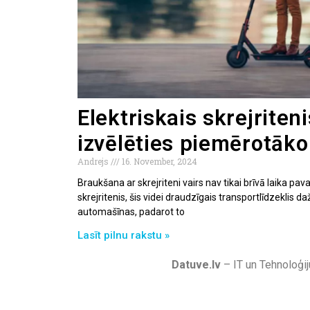
Elektriskais skrejriteni
izvēlēties piemērotāko
Andrejs
16. November, 2024
Braukšana ar skrejriteni vairs nav tikai brīvā laika pav
skrejritenis, šis videi draudzīgais transportlīdzeklis d
automašīnas, padarot to
Lasīt pilnu rakstu »
Datuve.lv
– IT un Tehnoloģij