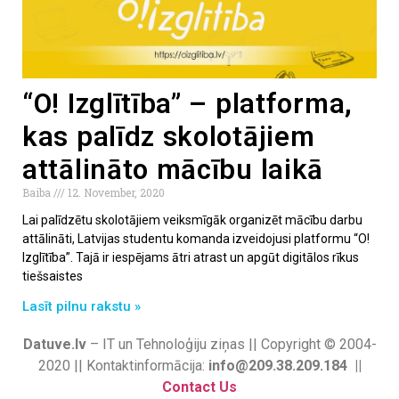
“O! Izglītība” – platforma,
kas palīdz skolotājiem
attālināto mācību laikā
Baiba
12. November, 2020
Lai palīdzētu skolotājiem veiksmīgāk organizēt mācību darbu
attālināti, Latvijas studentu komanda izveidojusi platformu “O!
Izglītība”. Tajā ir iespējams ātri atrast un apgūt digitālos rīkus
tiešsaistes
Lasīt pilnu rakstu »
Datuve.lv
– IT un Tehnoloģiju ziņas || Copyright © 2004-
2020 || Kontaktinformācija:
info@209.38.209.184 ||
Contact Us