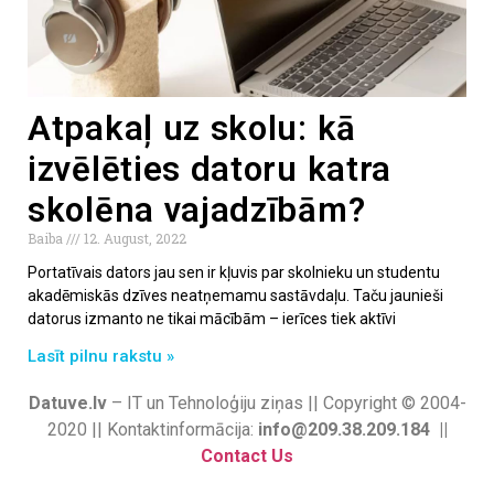
Atpakaļ uz skolu: kā
izvēlēties datoru katra
skolēna vajadzībām?
Baiba
12. August, 2022
Portatīvais dators jau sen ir kļuvis par skolnieku un studentu
akadēmiskās dzīves neatņemamu sastāvdaļu. Taču jaunieši
datorus izmanto ne tikai mācībām – ierīces tiek aktīvi
Lasīt pilnu rakstu »
Datuve.lv
– IT un Tehnoloģiju ziņas || Copyright © 2004-
2020 || Kontaktinformācija:
info@209.38.209.184 ||
Contact Us