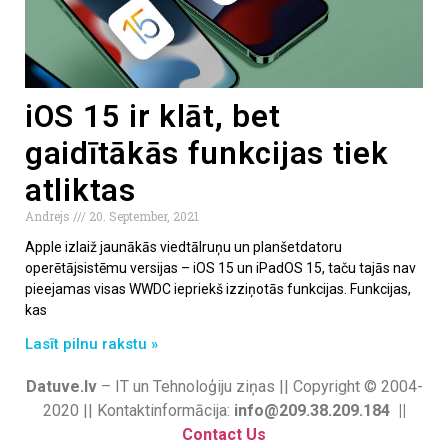
iOS 15 ir klāt, bet
gaidītākās funkcijas tiek
atliktas
Andrejs
20. September, 2021
Apple izlaiž jaunākās viedtālruņu un planšetdatoru
operētājsistēmu versijas – iOS 15 un iPadOS 15, taču tajās nav
pieejamas visas WWDC iepriekš izziņotās funkcijas. Funkcijas,
kas
Lasīt pilnu rakstu »
Datuve.lv
– IT un Tehnoloģiju ziņas || Copyright © 2004-
2020 || Kontaktinformācija:
info@209.38.209.184 ||
Contact Us