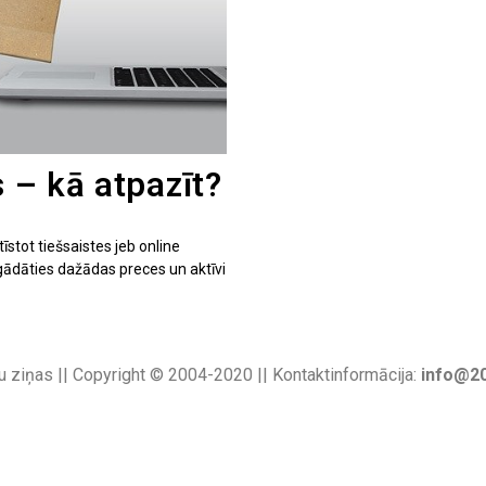
s – kā atpazīt?
stot tiešsaistes jeb online
gādāties dažādas preces un aktīvi
u ziņas || Copyright © 2004-2020 || Kontaktinformācija:
info@20