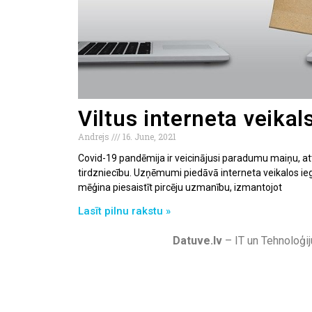
Viltus interneta veikal
Andrejs
16. June, 2021
Covid-19 pandēmija ir veicinājusi paradumu maiņu, attī
tirdzniecību. Uzņēmumi piedāvā interneta veikalos ie
mēģina piesaistīt pircēju uzmanību, izmantojot
Lasīt pilnu rakstu »
Datuve.lv
– IT un Tehnoloģij