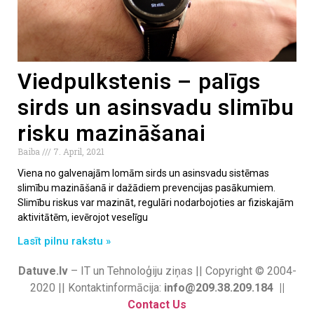
Viedpulkstenis – palīgs
sirds un asinsvadu slimību
risku mazināšanai
Baiba
7. April, 2021
Viena no galvenajām lomām sirds un asinsvadu sistēmas
slimību mazināšanā ir dažādiem prevencijas pasākumiem.
Slimību riskus var mazināt, regulāri nodarbojoties ar fiziskajām
aktivitātēm, ievērojot veselīgu
Lasīt pilnu rakstu »
Datuve.lv
– IT un Tehnoloģiju ziņas || Copyright © 2004-
2020 || Kontaktinformācija:
info@209.38.209.184 ||
Contact Us