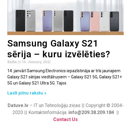
Samsung Galaxy S21
sērija – kuru izvēlēties?
Baiba
19. January, 2021
14. janvārī Samsung Electronics iepazīstināja ar trīs jaunajiem
Galaxy S21 sērijas viedtālruņiem – Galaxy S21 5G, Galaxy S21+
5G un Galaxy S21 Ultra 5G. Tajos
Lasīt pilnu rakstu »
Datuve.lv
– IT un Tehnoloģiju ziņas || Copyright © 2004-
2020 || Kontaktinformācija:
info@209.38.209.184 ||
Contact Us