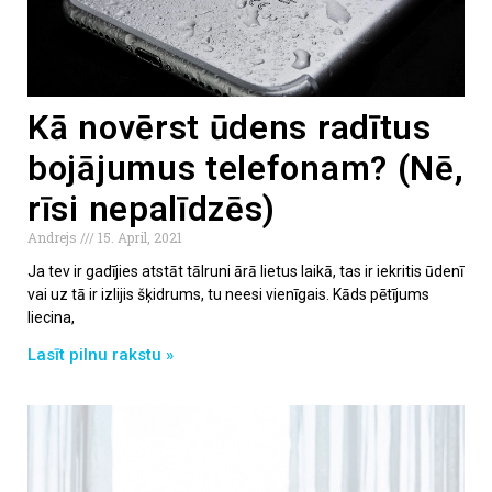
Kā novērst ūdens radītus
bojājumus telefonam? (Nē,
rīsi nepalīdzēs)
Andrejs
15. April, 2021
Ja tev ir gadījies atstāt tālruni ārā lietus laikā, tas ir iekritis ūdenī
vai uz tā ir izlijis šķidrums, tu neesi vienīgais. Kāds pētījums
liecina,
Lasīt pilnu rakstu »