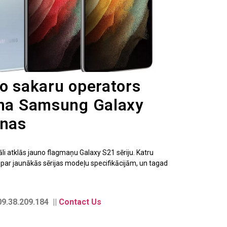
lo sakaru operators
ina Samsung Galaxy
enas
iāli atklās jauno flagmaņu Galaxy S21 sēriju. Katru
par jaunākās sērijas modeļu specifikācijām, un tagad
9.38.209.184 ||
Contact Us