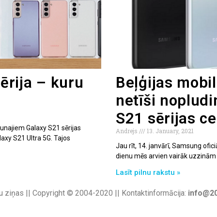
rija – kuru
Beļģijas mobi
netīši noplud
S21 sērijas c
jaunajiem Galaxy S21 sērijas
Andrejs
13. January, 2021
axy S21 Ultra 5G. Tajos
Jau rīt, 14. janvārī, Samsung ofic
dienu mēs arvien vairāk uzzinām 
Lasīt pilnu rakstu »
u ziņas || Copyright © 2004-2020 || Kontaktinformācija:
info@20