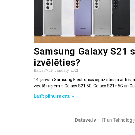
Samsung Galaxy S21 sē
izvēlēties?
Baiba
19. January, 2021
14. janvārī Samsung Electronics iepazīstināja ar trīs 
viedtālruņiem – Galaxy S21 5G, Galaxy S21+ 5G un Gal
Lasīt pilnu rakstu »
Datuve.lv
– IT un Tehnoloģij