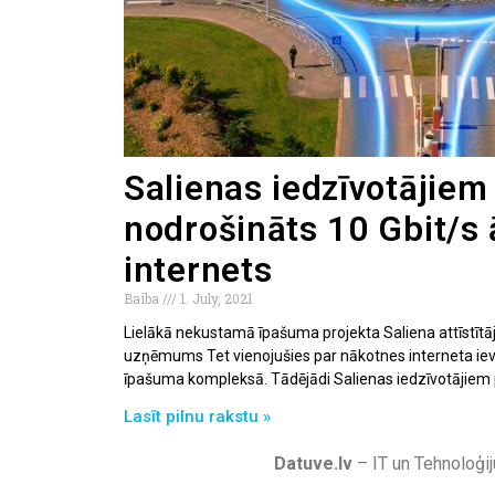
Salienas iedzīvotājiem 
nodrošināts 10 Gbit/s 
internets
Baiba
1. July, 2021
Lielākā nekustamā īpašuma projekta Saliena attīstītāj
uzņēmums Tet vienojušies par nākotnes interneta i
īpašuma kompleksā. Tādējādi Salienas iedzīvotājiem
Lasīt pilnu rakstu »
Datuve.lv
– IT un Tehnoloģij