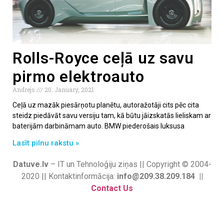
Rolls-Royce ceļā uz savu
pirmo elektroauto
Andrejs
20. January, 2021
Ceļā uz mazāk piesārņotu planētu, autoražotāji cits pēc cita
steidz piedāvāt savu versiju tam, kā būtu jāizskatās lieliskam ar
baterijām darbināmam auto. BMW piederošais luksusa
Lasīt pilnu rakstu »
Datuve.lv
– IT un Tehnoloģiju ziņas || Copyright © 2004-
2020 || Kontaktinformācija:
info@209.38.209.184 ||
Contact Us