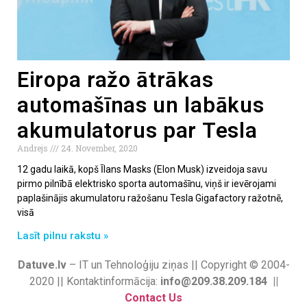
Eiropa ražo ātrākas
automašīnas un labākus
akumulatorus par Tesla
Andrejs
24. November, 2020
12 gadu laikā, kopš Īlans Masks (Elon Musk) izveidoja savu
pirmo pilnībā elektrisko sporta automašīnu, viņš ir ievērojami
paplašinājis akumulatoru ražošanu Tesla Gigafactory ražotnē,
visā
Lasīt pilnu rakstu »
Datuve.lv
– IT un Tehnoloģiju ziņas || Copyright © 2004-
2020 || Kontaktinformācija:
info@209.38.209.184 ||
Contact Us