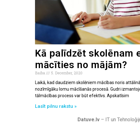
Kā palīdzēt skolēnam e
mācīties no mājām?
Baiba
5. December, 2020
Laikā, kad daudziem skolēniem mācības noris attālinā
nozīmīgāku lomu mācīšanās procesā. Gudri izmantojot 
tālmācības process var būt efektīvs. Apskatīsim
Lasīt pilnu rakstu »
Datuve.lv
– IT un Tehnoloģij