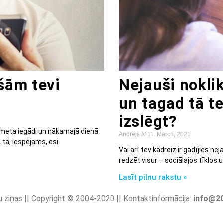
ešām tevi
Nejauši nokli
un tagad tā te
izslēgt?
kšmeta iegādi un nākamajā dienā
Andrejs
11. March, 2021
 tā, iespējams, esi
Vai arī tev kādreiz ir gadījies n
redzēt visur – sociālajos tīklos
Lasīt pilnu rakstu »
u ziņas || Copyright © 2004-2020 || Kontaktinformācija:
info@20