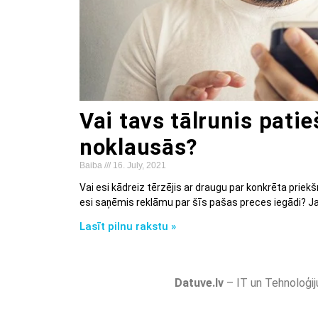
Vai tavs tālrunis pati
noklausās?
Baiba
16. July, 2021
Vai esi kādreiz tērzējis ar draugu par konkrēta prie
esi saņēmis reklāmu par šīs pašas preces iegādi? Ja
Lasīt pilnu rakstu »
Datuve.lv
– IT un Tehnoloģij