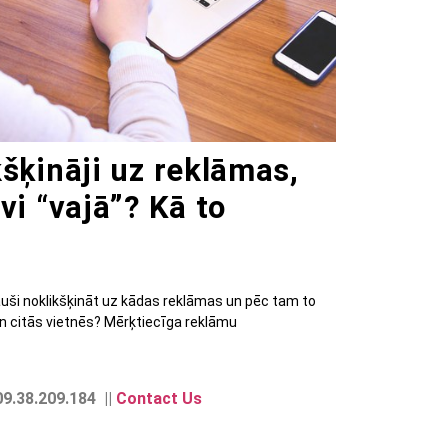
kšķināji uz reklāmas,
vi “vajā”? Kā to
ejauši noklikšķināt uz kādas reklāmas un pēc tam to
 un citās vietnēs? Mērķtiecīga reklāmu
9.38.209.184 ||
Contact Us