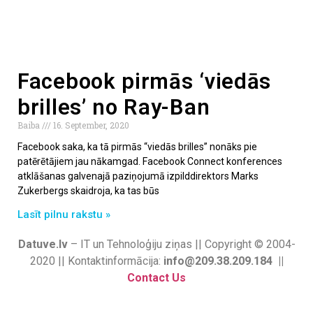
Facebook pirmās ‘viedās
brilles’ no Ray-Ban
Baiba
16. September, 2020
Facebook saka, ka tā pirmās “viedās brilles” nonāks pie
patērētājiem jau nākamgad. Facebook Connect konferences
atklāšanas galvenajā paziņojumā izpilddirektors Marks
Zukerbergs skaidroja, ka tas būs
Lasīt pilnu rakstu »
Datuve.lv
– IT un Tehnoloģiju ziņas || Copyright © 2004-
2020 || Kontaktinformācija:
info@209.38.209.184 ||
Contact Us