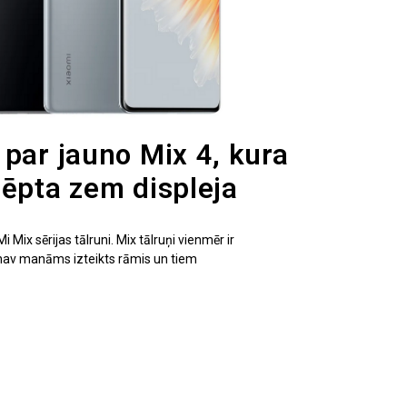
 par jauno Mix 4, kura
lēpta zem displeja
 Mix sērijas tālruni. Mix tālruņi vienmēr ir
 nav manāms izteikts rāmis un tiem