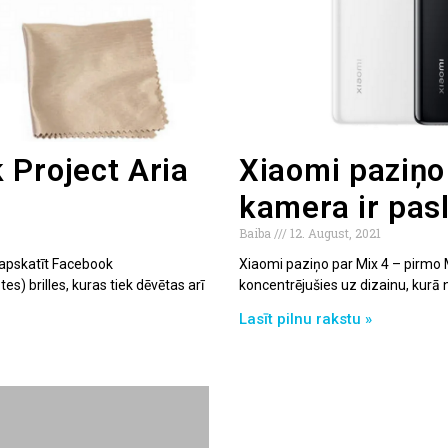
 Project Aria
Xiaomi paziņo
kamera ir pas
Baiba
12. August, 2021
 apskatīt Facebook
Xiaomi paziņo par Mix 4 – pirmo Mi
s) brilles, kuras tiek dēvētas arī
koncentrējušies uz dizainu, kurā
Lasīt pilnu rakstu »