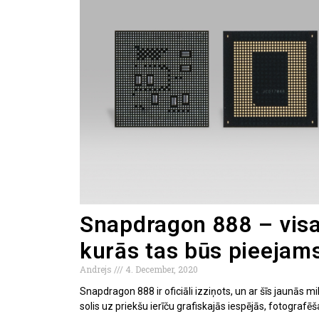
Snapdragon 888 – visas
kurās tas būs pieejam
Andrejs
4. December, 2020
Snapdragon 888 ir oficiāli izziņots, un ar šīs jaunās mi
solis uz priekšu ierīču grafiskajās iespējās, fotogra