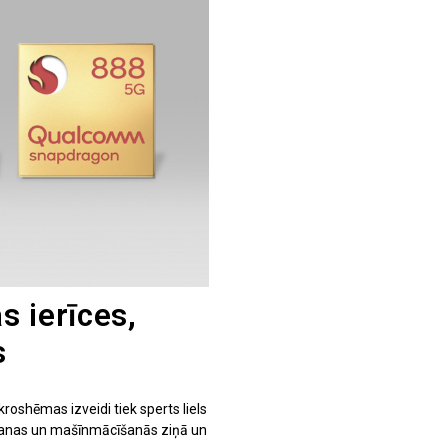
 ierīces,
s
kroshēmas izveidi tiek sperts liels
fēšanas un mašīnmācīšanās ziņā un