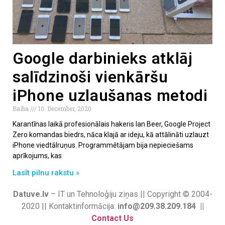
Google darbinieks atklāj
salīdzinoši vienkāršu
iPhone uzlaušanas metodi
Baiba
10. December, 2020
Karantīnas laikā profesionālais hakeris Ian Beer, Google Project
Zero komandas biedrs, nāca klajā ar ideju, kā attālināti uzlauzt
iPhone viedtālruņus. Programmētājam bija nepieciešams
aprīkojums, kas
Lasīt pilnu rakstu »
Datuve.lv
– IT un Tehnoloģiju ziņas || Copyright © 2004-
2020 || Kontaktinformācija:
info@209.38.209.184 ||
Contact Us