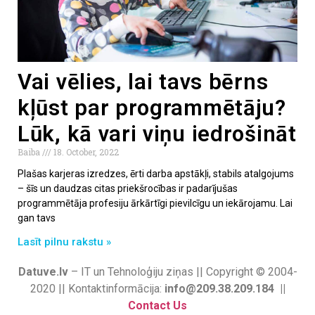
Vai vēlies, lai tavs bērns
kļūst par programmētāju?
Lūk, kā vari viņu iedrošināt
Baiba
18. October, 2022
Plašas karjeras izredzes, ērti darba apstākļi, stabils atalgojums
– šīs un daudzas citas priekšrocības ir padarījušas
programmētāja profesiju ārkārtīgi pievilcīgu un iekārojamu. Lai
gan tavs
Lasīt pilnu rakstu »
Datuve.lv
– IT un Tehnoloģiju ziņas || Copyright © 2004-
2020 || Kontaktinformācija:
info@209.38.209.184 ||
Contact Us