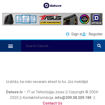
Sign in
Register
Izsktās, ka mēs nevaram atrast to ko Jūs meklējat
Datuve.lv
– IT un Tehnoloģiju ziņas || Copyright © 2004-
2020 || Kontaktinformācija:
info@209.38.209.184 ||
Contact Us