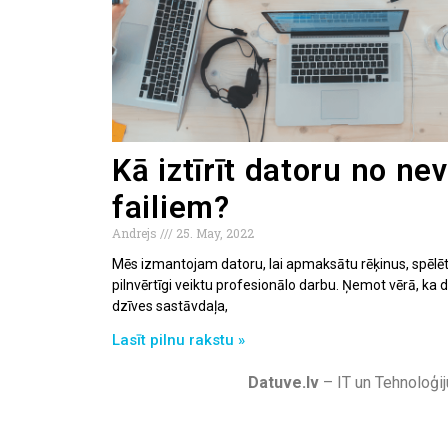
Kā iztīrīt datoru no ne
failiem?
Andrejs
25. May, 2022
Mēs izmantojam datoru, lai apmaksātu rēķinus, spēlētu
pilnvērtīgi veiktu profesionālo darbu. Ņemot vērā, ka
dzīves sastāvdaļa,
Lasīt pilnu rakstu »
Datuve.lv
– IT un Tehnoloģij