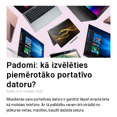
Padomi: kā izvēlēties
piemērotāko portatīvo
datoru?
Baiba
9. October, 2020
Mūsdienās savs portatīvais dators ir gandrīz tikpat ierasta lieta
kā mobilais telefons. Ar tā palīdzību varam ērti strādāt no
jebkuras vietas, mācīties, baudīt dažāda satura