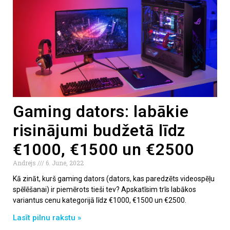
Gaming dators: labākie
risinājumi budžetā līdz
€1000, €1500 un €2500
Andrejs
6. June, 2022
Kā zināt, kurš gaming dators (dators, kas paredzēts videospēļu
spēlēšanai) ir piemērots tieši tev? Apskatīsim trīs labākos
variantus cenu kategorijā līdz €1000, €1500 un €2500.
Lasīt pilnu rakstu »