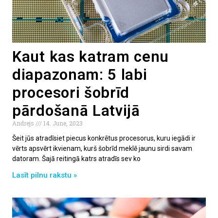
Kaut kas katram cenu
diapazonam: 5 labi
procesori šobrīd
pārdošanā Latvijā
Andrejs
14. June, 2023
Šeit jūs atradīsiet piecus konkrētus procesorus, kuru iegādi ir
vērts apsvērt ikvienam, kurš šobrīd meklē jaunu sirdi savam
datoram. Šajā reitingā katrs atradīs sev ko
Lasīt pilnu rakstu »