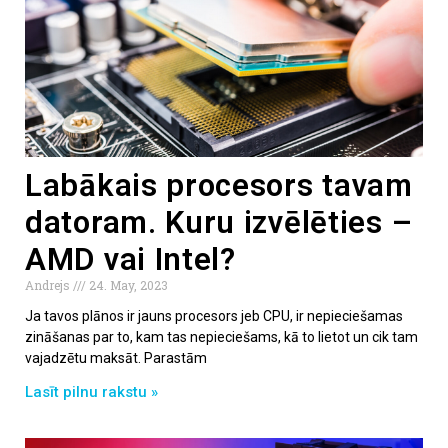
Labākais procesors tavam
datoram. Kuru izvēlēties –
AMD vai Intel?
Andrejs
24. May, 2023
Ja tavos plānos ir jauns procesors jeb CPU, ir nepieciešamas
zināšanas par to, kam tas nepieciešams, kā to lietot un cik tam
vajadzētu maksāt. Parastām
Lasīt pilnu rakstu »