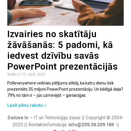
Izvairies no skatītāju
žāvāšanās: 5 padomi, kā
iedvest dzīvību savās
PowerPoint prezentācijās
Baiba
12. April, 2023
Polleverywhere veiktais pētījums atklāj, ka katru dienu tiek
prezentēts 35 miljoni PowerPoint prezentāciju. Un bēdīgā daļa?
79% no tām ir – jūs uzminējāt – garlaicīgas.
Lasīt pilnu rakstu »
Datuve.lv
– IT un Tehnoloģiju ziņas || Copyright © 2004-
2020 || Kontaktinformācija:
info@209.38.209.184 ||