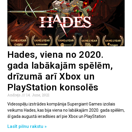
Hades, viena no 2020.
gada labākajām spēlēm,
drīzumā arī Xbox un
PlayStation konsolēs
Andrejs
14. June, 2021
Videospēļu izstrādes kompānija Supergiant Games izcilais
veikums Hades, kas bija viena no labākajām 2020. gada spēlēm,
šī gada augustā ieradīsies arī pie Xbox un PlayStation
Lasīt pilnu rakstu »