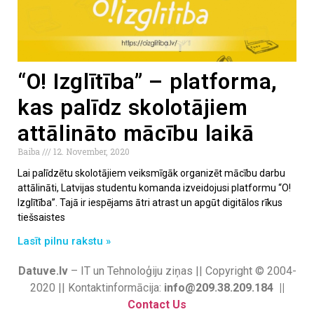
“O! Izglītība” – platforma,
kas palīdz skolotājiem
attālināto mācību laikā
Baiba
12. November, 2020
Lai palīdzētu skolotājiem veiksmīgāk organizēt mācību darbu
attālināti, Latvijas studentu komanda izveidojusi platformu “O!
Izglītība”. Tajā ir iespējams ātri atrast un apgūt digitālos rīkus
tiešsaistes
Lasīt pilnu rakstu »
Datuve.lv
– IT un Tehnoloģiju ziņas || Copyright © 2004-
2020 || Kontaktinformācija:
info@209.38.209.184 ||
Contact Us