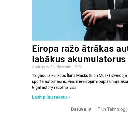
Eiropa ražo ātrākas a
labākus akumulatorus 
Andrejs
24. November, 2020
12 gadu laikā, kopš Īlans Masks (Elon Musk) izveidoja 
sporta automašīnu, viņš ir ievērojami paplašinājis a
Gigafactory ražotnē, visā
Lasīt pilnu rakstu »
Datuve.lv
– IT un Tehnoloģij