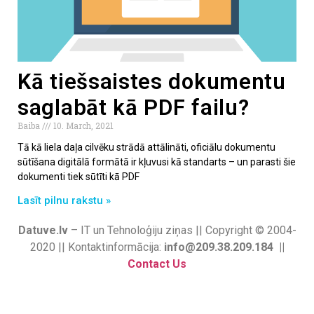
Kā tiešsaistes dokumentu
saglabāt kā PDF failu?
Baiba
10. March, 2021
Tā kā liela daļa cilvēku strādā attālināti, oficiālu dokumentu
sūtīšana digitālā formātā ir kļuvusi kā standarts – un parasti šie
dokumenti tiek sūtīti kā PDF
Lasīt pilnu rakstu »
Datuve.lv
– IT un Tehnoloģiju ziņas || Copyright © 2004-
2020 || Kontaktinformācija:
info@209.38.209.184 ||
Contact Us