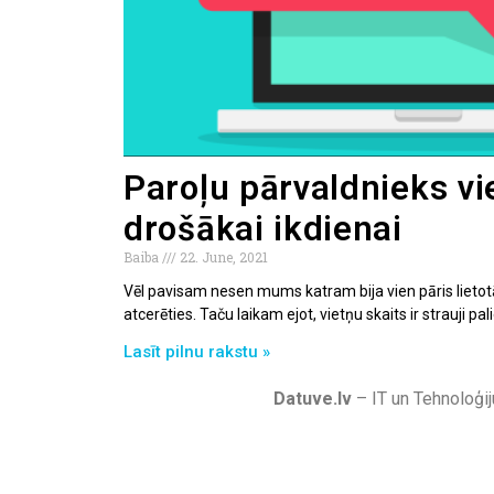
Paroļu pārvaldnieks vi
drošākai ikdienai
Baiba
22. June, 2021
Vēl pavisam nesen mums katram bija vien pāris lietotāj
atcerēties. Taču laikam ejot, vietņu skaits ir strauji pali
Lasīt pilnu rakstu »
Datuve.lv
– IT un Tehnoloģij