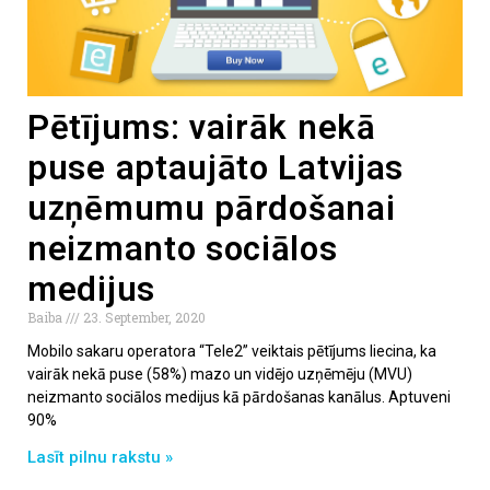
Pētījums: vairāk nekā
puse aptaujāto Latvijas
uzņēmumu pārdošanai
neizmanto sociālos
medijus
Baiba
23. September, 2020
Mobilo sakaru operatora “Tele2” veiktais pētījums liecina, ka
vairāk nekā puse (58%) mazo un vidējo uzņēmēju (MVU)
neizmanto sociālos medijus kā pārdošanas kanālus. Aptuveni
90%
Lasīt pilnu rakstu »