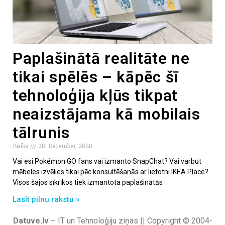
Paplašinātā realitāte ne
tikai spēlēs – kāpēc šī
tehnoloģija kļūs tikpat
neaizstājama kā mobilais
tālrunis
Baiba
28. December, 2020
Vai esi Pokémon GO fans vai izmanto SnapChat? Vai varbūt
mēbeles izvēlies tikai pēc konsultēšanās ar lietotni IKEA Place?
Visos šajos sīkrīkos tiek izmantota paplašinātās
Lasīt pilnu rakstu »
Datuve.lv
– IT un Tehnoloģiju ziņas || Copyright © 2004-