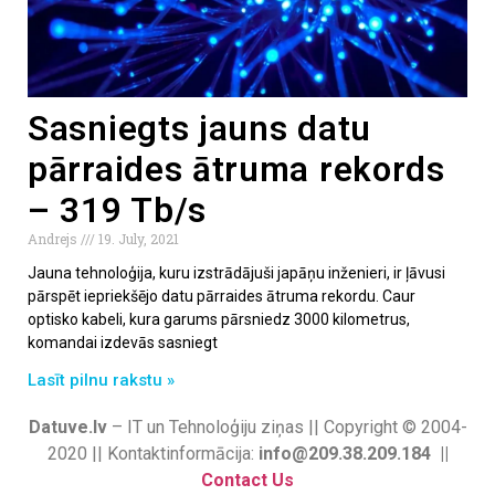
Sasniegts jauns datu
pārraides ātruma rekords
– 319 Tb/s
Andrejs
19. July, 2021
Jauna tehnoloģija, kuru izstrādājuši japāņu inženieri, ir ļāvusi
pārspēt iepriekšējo datu pārraides ātruma rekordu. Caur
optisko kabeli, kura garums pārsniedz 3000 kilometrus,
komandai izdevās sasniegt
Lasīt pilnu rakstu »
Datuve.lv
– IT un Tehnoloģiju ziņas || Copyright © 2004-
2020 || Kontaktinformācija:
info@209.38.209.184 ||
Contact Us