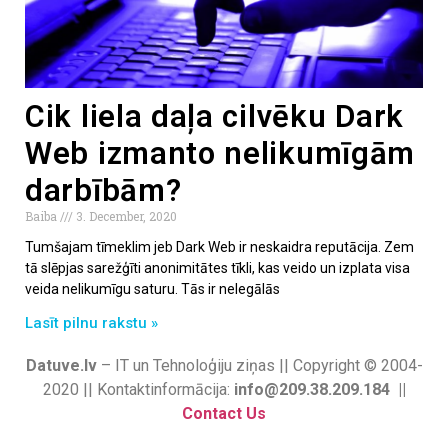
Cik liela daļa cilvēku Dark
Web izmanto nelikumīgām
darbībām?
Baiba
3. December, 2020
Tumšajam tīmeklim jeb Dark Web ir neskaidra reputācija. Zem
tā slēpjas sarežģīti anonimitātes tīkli, kas veido un izplata visa
veida nelikumīgu saturu. Tās ir nelegālās
Lasīt pilnu rakstu »
Datuve.lv
– IT un Tehnoloģiju ziņas || Copyright © 2004-
2020 || Kontaktinformācija:
info@209.38.209.184 ||
Contact Us