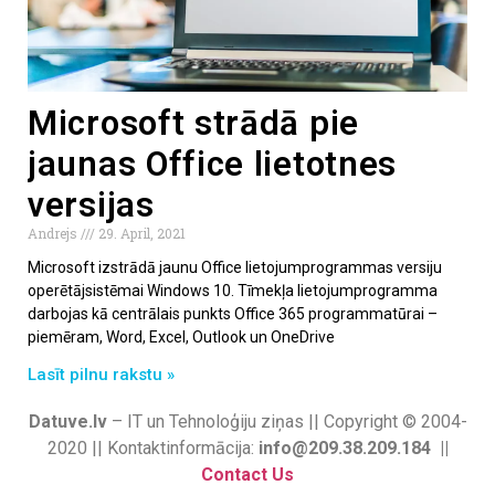
Microsoft strādā pie
jaunas Office lietotnes
versijas
Andrejs
29. April, 2021
Microsoft izstrādā jaunu Office lietojumprogrammas versiju
operētājsistēmai Windows 10. Tīmekļa lietojumprogramma
darbojas kā centrālais punkts Office 365 programmatūrai –
piemēram, Word, Excel, Outlook un OneDrive
Lasīt pilnu rakstu »
Datuve.lv
– IT un Tehnoloģiju ziņas || Copyright © 2004-
2020 || Kontaktinformācija:
info@209.38.209.184 ||
Contact Us