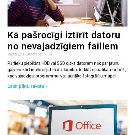
Kā pašrocīgi iztīrīt datoru
no nevajadzīgiem failiem
Baiba
1. December, 2021
Pārlieku piepildīts HDD vai SSD disks datoram nāk par ļaunu,
galvenokārt ietekmējot tā ātrdarbību, turklāt nepatīkami ir brīži,
kad vajadzīgai programmai vai jaunāko fotogrāfiju mapei
Lasīt pilnu rakstu »