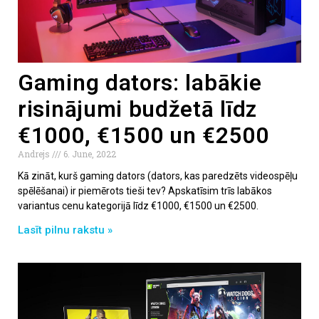
Gaming dators: labākie
risinājumi budžetā līdz
€1000, €1500 un €2500
Andrejs
6. June, 2022
Kā zināt, kurš gaming dators (dators, kas paredzēts videospēļu
spēlēšanai) ir piemērots tieši tev? Apskatīsim trīs labākos
variantus cenu kategorijā līdz €1000, €1500 un €2500.
Lasīt pilnu rakstu »