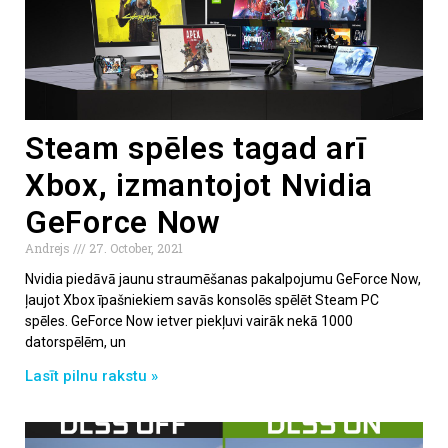
Steam spēles tagad arī
Xbox, izmantojot Nvidia
GeForce Now
Andrejs
27. October, 2021
Nvidia piedāvā jaunu straumēšanas pakalpojumu GeForce Now,
ļaujot Xbox īpašniekiem savās konsolēs spēlēt Steam PC
spēles. GeForce Now ietver piekļuvi vairāk nekā 1000
datorspēlēm, un
Lasīt pilnu rakstu »