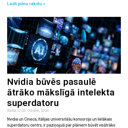
Lasīt pilnu rakstu »
Nvidia būvēs pasaulē
ātrāko mākslīgā intelekta
superdatoru
Baiba
20. October, 2020
Nvidia un Cineca, Itālijas universitāšu konsorcijs un lielākais
superdatoru centrs, ir paziņojuši par plāniem būvēt visātrāko