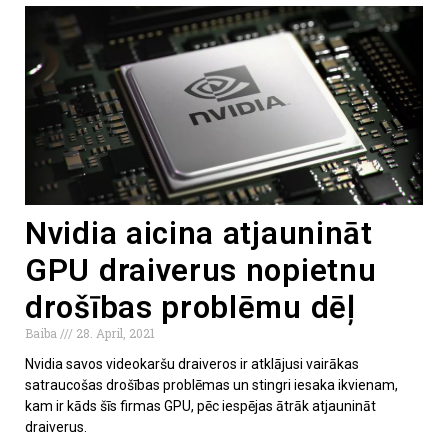
Nvidia aicina atjaunināt
GPU draiverus nopietnu
drošības problēmu dēļ
Baiba
28. April, 2021
Nvidia savos videokaršu draiveros ir atklājusi vairākas
satraucošas drošības problēmas un stingri iesaka ikvienam,
kam ir kāds šīs firmas GPU, pēc iespējas ātrāk atjaunināt
draiverus.