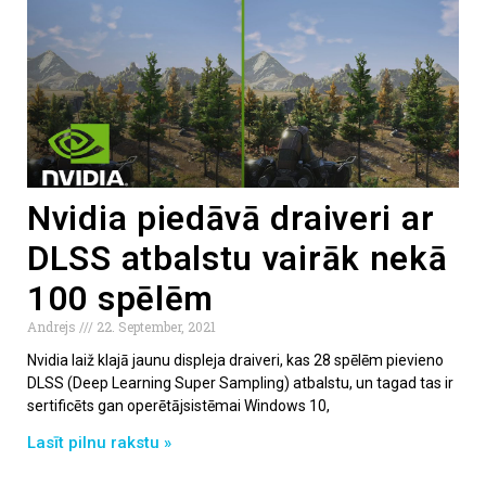
Nvidia piedāvā draiveri ar
DLSS atbalstu vairāk nekā
100 spēlēm
Andrejs
22. September, 2021
Nvidia laiž klajā jaunu displeja draiveri, kas 28 spēlēm pievieno
DLSS (Deep Learning Super Sampling) atbalstu, un tagad tas ir
sertificēts gan operētājsistēmai Windows 10,
Lasīt pilnu rakstu »