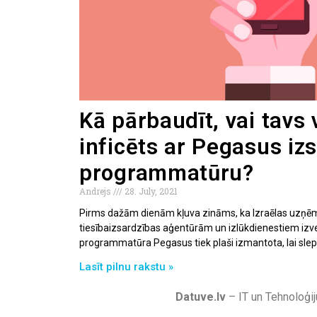
Kā pārbaudīt, vai tavs 
inficēts ar Pegasus i
programmatūru?
Andrejs
28. July, 2021
Pirms dažām dienām kļuva zināms, ka Izraēlas uz
tiesībaizsardzības aģentūrām un izlūkdienestiem iz
programmatūra Pegasus tiek plaši izmantota, lai sle
Lasīt pilnu rakstu »
Datuve.lv
– IT un Tehnoloģij