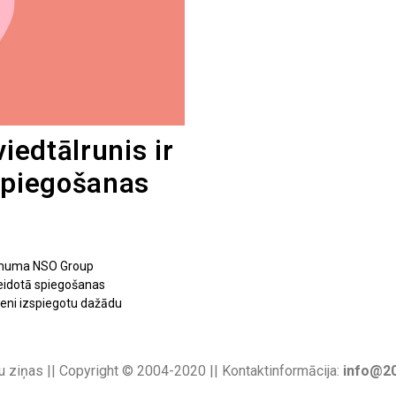
viedtālrunis ir
zspiegošanas
ņēmuma NSO Group
veidotā spiegošanas
peni izspiegotu dažādu
u ziņas || Copyright © 2004-2020 || Kontaktinformācija:
info@20