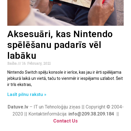
Aksesuāri, kas Nintendo
spēlēšanu padarīs vēl
labāku
Baiba
16. February, 2021
Nintendo Switch spēļu konsole ir ierīce, kas jau ir ērti spēlējama
jebkurā laikā un vietā, taču to vienmēr ir iespējams uzlabot. Šeit
ir trīs ekstras,
Lasīt pilnu rakstu »
Datuve.lv
– IT un Tehnoloģiju ziņas || Copyright © 2004-
2020 || Kontaktinformācija:
info@209.38.209.184 ||
Contact Us