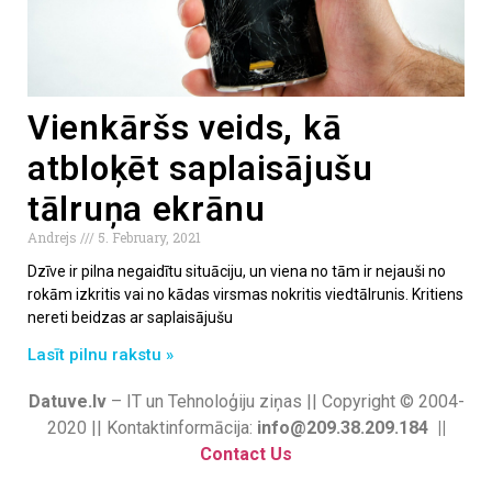
Vienkāršs veids, kā
atbloķēt saplaisājušu
tālruņa ekrānu
Andrejs
5. February, 2021
Dzīve ir pilna negaidītu situāciju, un viena no tām ir nejauši no
rokām izkritis vai no kādas virsmas nokritis viedtālrunis. Kritiens
nereti beidzas ar saplaisājušu
Lasīt pilnu rakstu »
Datuve.lv
– IT un Tehnoloģiju ziņas || Copyright © 2004-
2020 || Kontaktinformācija:
info@209.38.209.184 ||
Contact Us