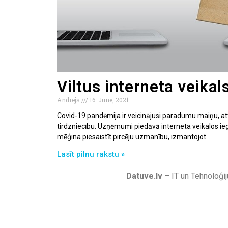
Viltus interneta veikal
Andrejs
16. June, 2021
Covid-19 pandēmija ir veicinājusi paradumu maiņu, attī
tirdzniecību. Uzņēmumi piedāvā interneta veikalos ie
mēģina piesaistīt pircēju uzmanību, izmantojot
Lasīt pilnu rakstu »
Datuve.lv
– IT un Tehnoloģij