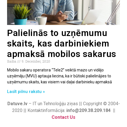
Palielinās to uzņēmumu
skaits, kas darbiniekiem
apmaksā mobilos sakarus
Baiba
9. December, 2020
Mobilo sakaru operatora “Tele2” veiktā mazo un vidējo
uzņēmēju (MVU) aptauja liecina, ka ir būtiski palielinājies to
uzņēmumu skaits, kas visiem vai daļai darbinieku apmaksā
Lasīt pilnu rakstu »
Datuve.lv
– IT un Tehnoloģiju ziņas || Copyright © 2004-
2020 || Kontaktinformācija:
info@209.38.209.184 ||
Contact Us