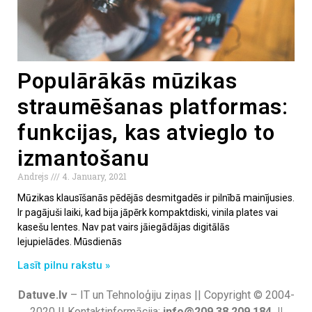
Populārākās mūzikas
straumēšanas platformas:
funkcijas, kas atvieglo to
izmantošanu
Andrejs
4. January, 2021
Mūzikas klausīšanās pēdējās desmitgadēs ir pilnībā mainījusies.
Ir pagājuši laiki, kad bija jāpērk kompaktdiski, vinila plates vai
kasešu lentes. Nav pat vairs jāiegādājas digitālās
lejupielādes. Mūsdienās
Lasīt pilnu rakstu »
Datuve.lv
– IT un Tehnoloģiju ziņas || Copyright © 2004-
2020 || Kontaktinformācija:
info@209.38.209.184 ||