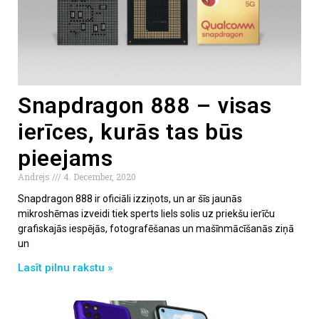
Snapdragon 888 – visas
ierīces, kurās tas būs
pieejams
Andrejs
4. December, 2020
Snapdragon 888 ir oficiāli izziņots, un ar šīs jaunās
mikroshēmas izveidi tiek sperts liels solis uz priekšu ierīču
grafiskajās iespējās, fotografēšanas un mašīnmācīšanās ziņā
un
Lasīt pilnu rakstu »