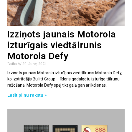
Izziņots jaunais Motorola
izturīgais viedtālrunis
Motorola Defy
Baiba
30. June, 2021
Izziņots jaunais Motorola izturīgais viedtālrunis Motorola Defy,
ko izstrādājis Bullitt Group – līderis godalgotu izturīgo tālruņu
ražošanā. Motorola Defy spēj tikt galā gan ar ikdienas,
Lasīt pilnu rakstu »