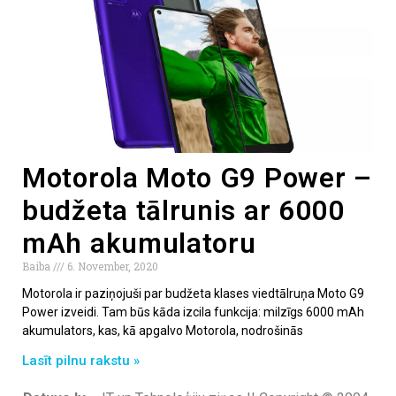
Motorola Moto G9 Power –
budžeta tālrunis ar 6000
mAh akumulatoru
Baiba
6. November, 2020
Motorola ir paziņojuši par budžeta klases viedtālruņa Moto G9
Power izveidi. Tam būs kāda izcila funkcija: milzīgs 6000 mAh
akumulators, kas, kā apgalvo Motorola, nodrošinās
Lasīt pilnu rakstu »