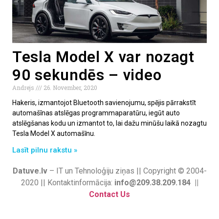
Tesla Model X var nozagt
90 sekundēs – video
Andrejs
26. November, 2020
Hakeris, izmantojot Bluetooth savienojumu, spējis pārrakstīt
automašīnas atslēgas programmaparatūru, iegūt auto
atslēgšanas kodu un izmantot to, lai dažu minūšu laikā nozagtu
Tesla Model X automašīnu.
Lasīt pilnu rakstu »
Datuve.lv
– IT un Tehnoloģiju ziņas || Copyright © 2004-
2020 || Kontaktinformācija:
info@209.38.209.184 ||
Contact Us