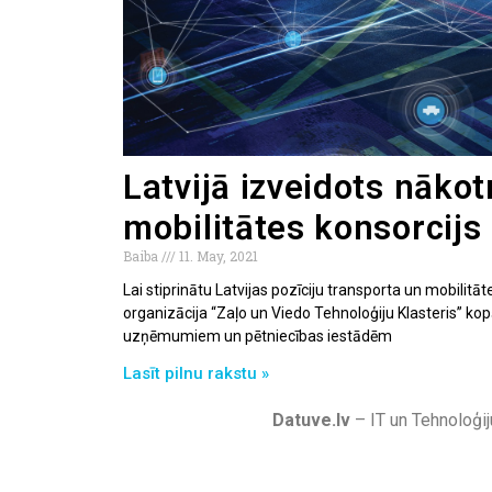
Latvijā izveidots nāko
mobilitātes konsorcijs
Baiba
11. May, 2021
Lai stiprinātu Latvijas pozīciju transporta un mobilit
organizācija “Zaļo un Viedo Tehnoloģiju Klasteris” kop
uzņēmumiem un pētniecības iestādēm
Lasīt pilnu rakstu »
Datuve.lv
– IT un Tehnoloģij