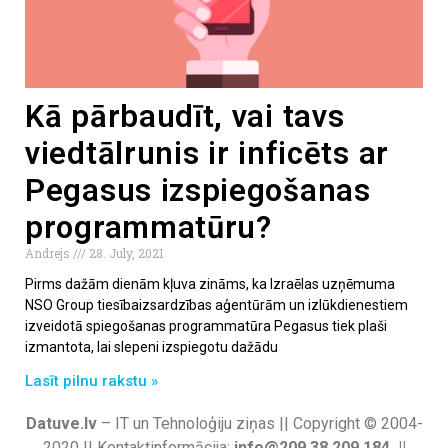
Kā pārbaudīt, vai tavs
viedtālrunis ir inficēts ar
Pegasus izspiegošanas
programmatūru?
Andrejs
28. July, 2021
Pirms dažām dienām kļuva zināms, ka Izraēlas uzņēmuma
NSO Group tiesībaizsardzības aģentūrām un izlūkdienestiem
izveidotā spiegošanas programmatūra Pegasus tiek plaši
izmantota, lai slepeni izspiegotu dažādu
Lasīt pilnu rakstu »
Datuve.lv
– IT un Tehnoloģiju ziņas || Copyright © 2004-
2020 || Kontaktinformācija:
info@209.38.209.184 ||