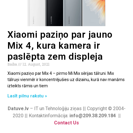
Xiaomi paziņo par jauno
Mix 4, kura kamera ir
paslēpta zem displeja
Baiba
12. August, 2021
Xiaomi paziņo par Mix 4 – pirmo Mi Mix sērijas tālruni. Mix
tālruņi vienmēr ir koncentrējušies uz dizainu, kurā nav manāms
izteikts rāmis un tiem
Lasīt pilnu rakstu »
Datuve.lv
– IT un Tehnoloģiju ziņas || Copyright © 2004-
2020 || Kontaktinformācija:
info@209.38.209.184 ||
Contact Us