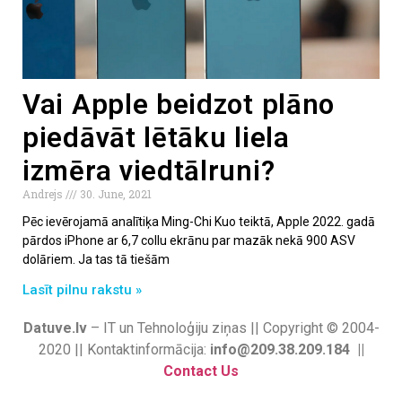
Vai Apple beidzot plāno
piedāvāt lētāku liela
izmēra viedtālruni?
Andrejs
30. June, 2021
Pēc ievērojamā analītiķa Ming-Chi Kuo teiktā, Apple 2022. gadā
pārdos iPhone ar 6,7 collu ekrānu par mazāk nekā 900 ASV
dolāriem. Ja tas tā tiešām
Lasīt pilnu rakstu »
Datuve.lv
– IT un Tehnoloģiju ziņas || Copyright © 2004-
2020 || Kontaktinformācija:
info@209.38.209.184 ||
Contact Us