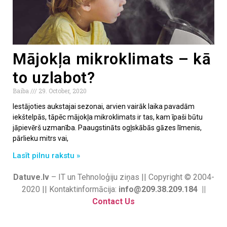
Mājokļa mikroklimats – kā
to uzlabot?
Baiba
29. October, 2020
Iestājoties aukstajai sezonai, arvien vairāk laika pavadām
iekštelpās, tāpēc mājokļa mikroklimats ir tas, kam īpaši būtu
jāpievērš uzmanība. Paaugstināts ogļskābās gāzes līmenis,
pārlieku mitrs vai,
Lasīt pilnu rakstu »
Datuve.lv
– IT un Tehnoloģiju ziņas || Copyright © 2004-
2020 || Kontaktinformācija:
info@209.38.209.184 ||
Contact Us