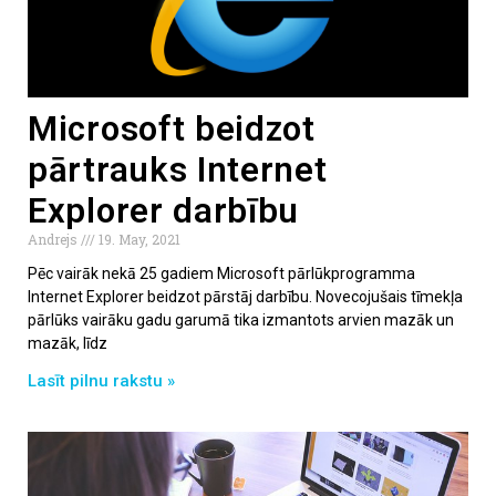
Microsoft beidzot
pārtrauks Internet
Explorer darbību
Andrejs
19. May, 2021
Pēc vairāk nekā 25 gadiem Microsoft pārlūkprogramma
Internet Explorer beidzot pārstāj darbību. Novecojušais tīmekļa
pārlūks vairāku gadu garumā tika izmantots arvien mazāk un
mazāk, līdz
Lasīt pilnu rakstu »