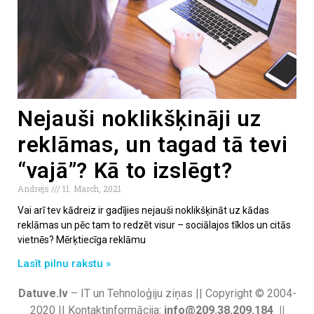
Nejauši noklikšķināji uz
reklāmas, un tagad tā tevi
“vajā”? Kā to izslēgt?
Andrejs
11. March, 2021
Vai arī tev kādreiz ir gadījies nejauši noklikšķināt uz kādas
reklāmas un pēc tam to redzēt visur – sociālajos tīklos un citās
vietnēs? Mērķtiecīga reklāmu
Lasīt pilnu rakstu »
Datuve.lv
– IT un Tehnoloģiju ziņas || Copyright © 2004-
2020 || Kontaktinformācija:
info@209.38.209.184 ||