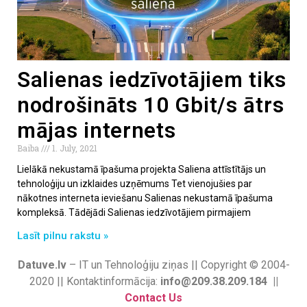
Salienas iedzīvotājiem tiks
nodrošināts 10 Gbit/s ātrs
mājas internets
Baiba
1. July, 2021
Lielākā nekustamā īpašuma projekta Saliena attīstītājs un
tehnoloģiju un izklaides uzņēmums Tet vienojušies par
nākotnes interneta ieviešanu Salienas nekustamā īpašuma
kompleksā. Tādējādi Salienas iedzīvotājiem pirmajiem
Lasīt pilnu rakstu »
Datuve.lv
– IT un Tehnoloģiju ziņas || Copyright © 2004-
2020 || Kontaktinformācija:
info@209.38.209.184 ||
Contact Us