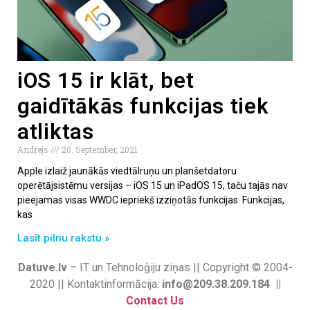
iOS 15 ir klāt, bet
gaidītākās funkcijas tiek
atliktas
Andrejs
20. September, 2021
Apple izlaiž jaunākās viedtālruņu un planšetdatoru
operētājsistēmu versijas – iOS 15 un iPadOS 15, taču tajās nav
pieejamas visas WWDC iepriekš izziņotās funkcijas. Funkcijas,
kas
Lasīt pilnu rakstu »
Datuve.lv
– IT un Tehnoloģiju ziņas || Copyright © 2004-
2020 || Kontaktinformācija:
info@209.38.209.184 ||
Contact Us