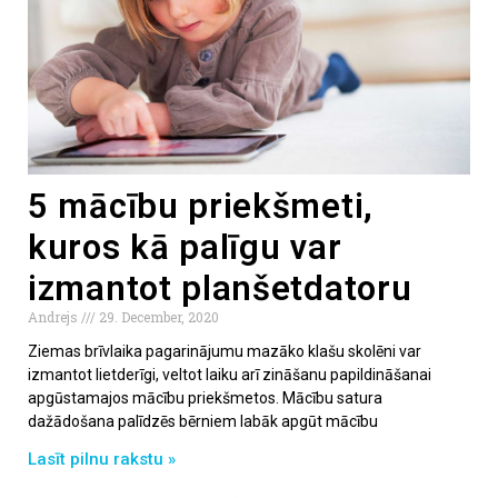
5 mācību priekšmeti,
kuros kā palīgu var
izmantot planšetdatoru
Andrejs
29. December, 2020
Ziemas brīvlaika pagarinājumu mazāko klašu skolēni var
izmantot lietderīgi, veltot laiku arī zināšanu papildināšanai
apgūstamajos mācību priekšmetos. Mācību satura
dažādošana palīdzēs bērniem labāk apgūt mācību
Lasīt pilnu rakstu »