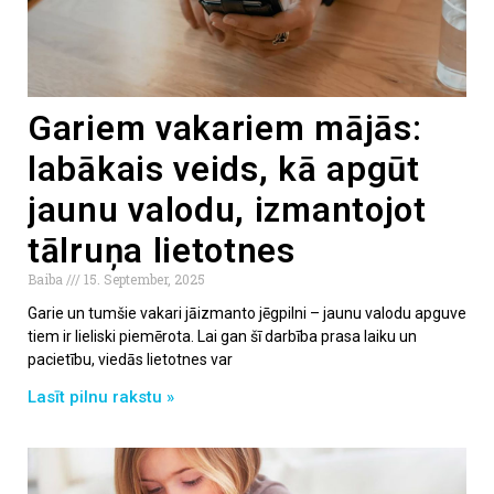
Gariem vakariem mājās:
labākais veids, kā apgūt
jaunu valodu, izmantojot
tālruņa lietotnes
Baiba
15. September, 2025
Garie un tumšie vakari jāizmanto jēgpilni – jaunu valodu apguve
tiem ir lieliski piemērota. Lai gan šī darbība prasa laiku un
pacietību, viedās lietotnes var
Lasīt pilnu rakstu »