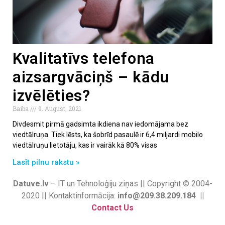
Kvalitatīvs telefona
aizsargvāciņš – kādu
izvēlēties?
Baiba
9. August, 2021
Divdesmit pirmā gadsimta ikdiena nav iedomājama bez
viedtālruņa. Tiek lēsts, ka šobrīd pasaulē ir 6,4 miljardi mobilo
viedtālruņu lietotāju, kas ir vairāk kā 80% visas
Lasīt pilnu rakstu »
Datuve.lv
– IT un Tehnoloģiju ziņas || Copyright © 2004-
2020 || Kontaktinformācija:
info@209.38.209.184 ||
Contact Us